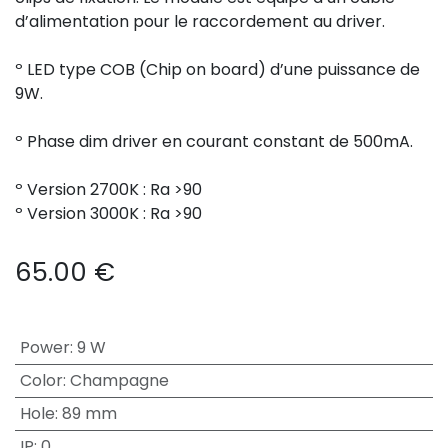
d’alimentation pour le raccordement au driver.
º LED type COB (Chip on board) d’une puissance de
9W.
º Phase dim driver en courant constant de 500mA.
º Version 2700K : Ra >90
º Version 3000K : Ra >90
65.00
€
Power
:
9 W
Color
:
Champagne
Hole
:
89 mm
IP
:
0