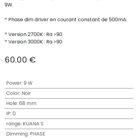
9W.
º Phase dim driver en courant constant de 500mA.
º Version 2700K : Ra >90
º Version 3000K : Ra >90
60.00
€
Power
:
9 W
Color
:
Noir
Hole
:
68 mm
IP
:
0
range
:
KUANA S
Dimming
:
PHASE