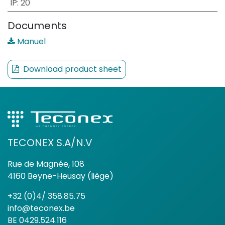
IP
:
20
Documents
Manuel
Download product sheet
TECONEX S.A/N.V
Rue de Magnée, 108
4160 Beyne-Heusay (liège)
+32 (0)4/ 358.85.75
info@teconex.be
BE 0429.524.116