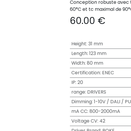
Conception robuste avec 
60°C et tc maximal de 90°
60.00
€
Height
:
31 mm
Length
:
123 mm
Width
:
80 mm
Certification
:
ENEC
IP
:
20
range
:
DRIVERS
Dimming
:
1-10V / DALI / 
mA CC
:
800-2000mA
Voltage CV
:
42
Driver Brand
:
BOKE