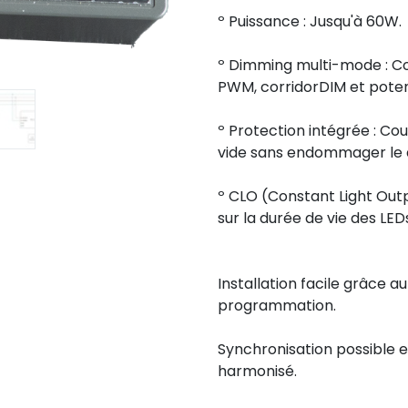
º Puissance : Jusqu'à 60W.
º Dimming multi-mode : Co
PWM, corridorDIM et poten
º Protection intégrée : Co
vide sans endommager le d
º CLO (Constant Light Outp
sur la durée de vie des LED
Installation facile grâce a
programmation.
Synchronisation possible e
harmonisé.