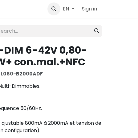
tact
Sign in
EN
I-DIM 6-42V 0,80-
W+ con.mal.+NFC
UL060-B2000ADF
Multi-Dimmables.
réquence 50/60Hz.
nt ajustable 800mA à 2000mA et tension de
n configuration).