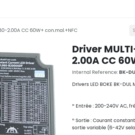
Lighting
Mobility
Teconex
Catalogue
Con
,80-2.00A CC 60W+ con.mal.+NFC
Driver MULT
2.00A CC 60
Internal Reference:
BK-D
Drivers LED BOKE BK-DUL 
º Entrée : 200-240V AC, f
º Sortie : Courant consta
sortie variable (6-42V selo