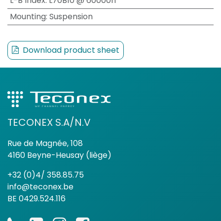
L-B Index
:
L70B10 @ 60000h
Mounting
:
Suspension
Download product sheet
TECONEX S.A/N.V
Rue de Magnée, 108
4160 Beyne-Heusay (liège)
+32 (0)4/ 358.85.75
info@teconex.be
BE 0429.524.116