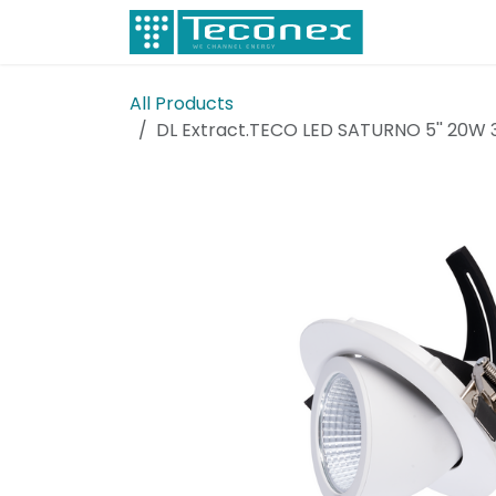
Skip to Content
Electricity
All Products
DL Extract.TECO LED SATURNO 5'' 20W 3