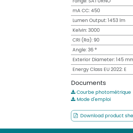
range
:
SATURNO
mA CC
:
450
Lumen Output
:
1453 lm
Kelvin
:
3000
CRI (Ra)
:
90
Angle
:
36 °
Exterior Diameter
:
145 m
Energy Class EU 2022
:
E
Documents
Courbe photométrique
Mode d'emploi
Download product she