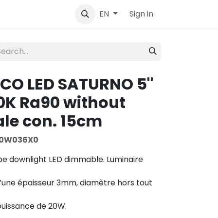
tact
Sign in
EN
ECO LED SATURNO 5''
0K Ra90 without
ale con. 15cm
20W036X0
pe downlight LED dimmable. Luminaire
 d’une épaisseur 3mm, diamètre hors tout
 puissance de 20W.