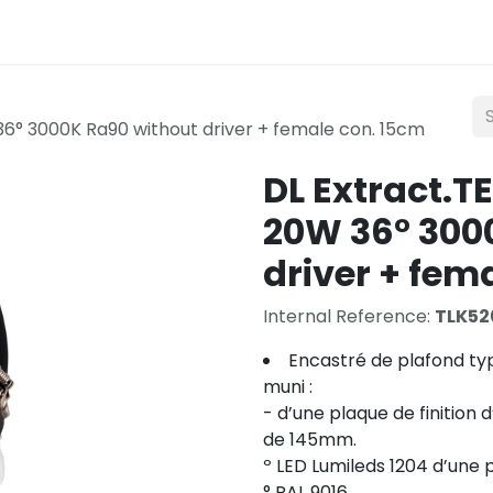
Lighting
Mobility
Teconex
Catalogue
Con
6° 3000K Ra90 without driver + female con. 15cm
DL Extract.T
20W 36° 300
driver + fem
Internal Reference:
TLK5
Encastré de plafond ty
muni :
- d’une plaque de finition
de 145mm.
º LED Lumileds 1204 d’une
° RAL 9016.