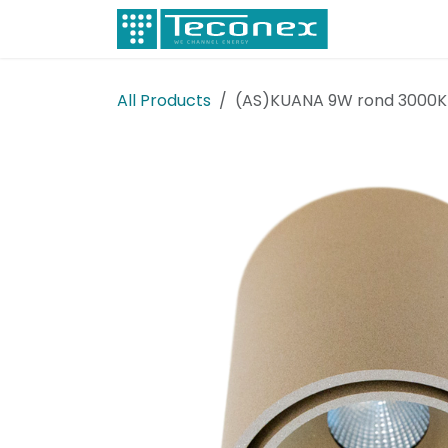
Skip to Content
Electricity
All Products
(AS)KUANA 9W rond 3000