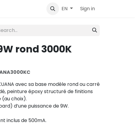
tact
Sign in
EN
9W rond 3000K
UANA3000KC
KUANA avec sa base modèle rond ou carré
é, peinture époxy structuré de finitions
 (au choix).
oard) d’une puissance de 9W.
ant inclus de 500mA.