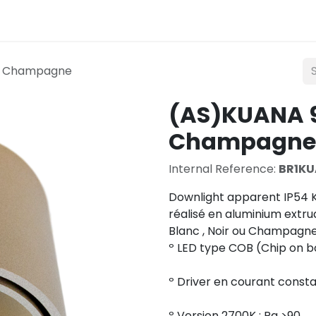
Lighting
Mobility
Teconex
Catalogue
Con
K Champagne
(AS)KUANA 
Champagne
Internal Reference:
BR1K
Downlight apparent IP54 
réalisé en aluminium extrud
Blanc , Noir ou Champagne
º LED type COB (Chip on b
º Driver en courant const
º Version 2700K : Ra >90