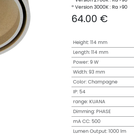
º Version 3000K : Ra >90
64.00
€
Height
:
114 mm
Length
:
114 mm
Power
:
9 W
Width
:
93 mm
Color
:
Champagne
IP
:
54
range
:
KUANA
Dimming
:
PHASE
mA CC
:
500
Lumen Output
:
1000 lm