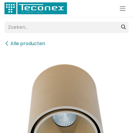
Overslaan naar inhoud
Alle producten