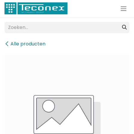
Overslaan naar inhoud
Alle producten