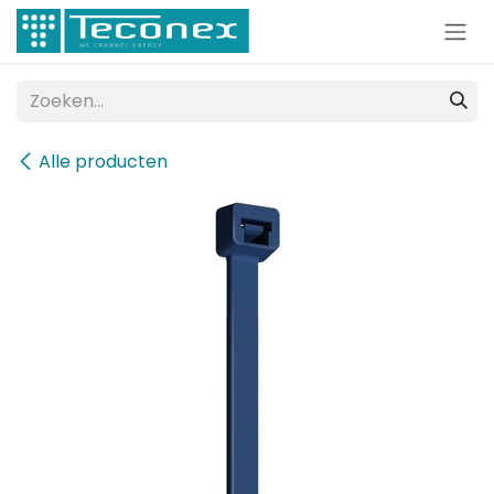
Overslaan naar inhoud
Alle producten