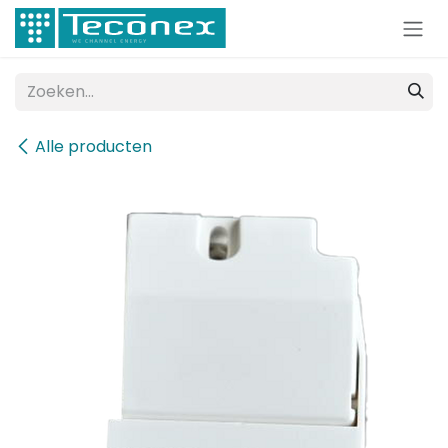
Overslaan naar inhoud
Alle producten