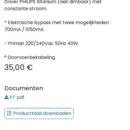
Driver PHILIPS Xitanium (niet dimbaar) met
constante stroom.
º Elektrische bypass met twee mogelijkheden :
700mA / 1050mA.
- Primair 220/240Vac 50Hz 40W.
° Doorvoerbekabeling.
35,00
€
Documenten
FT pdf
Productblad downloaden