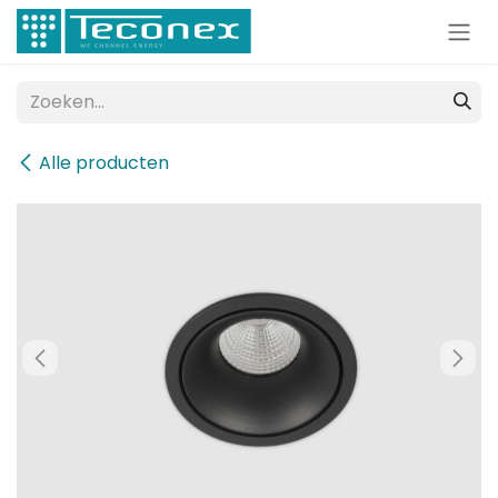
Overslaan naar inhoud
Alle producten