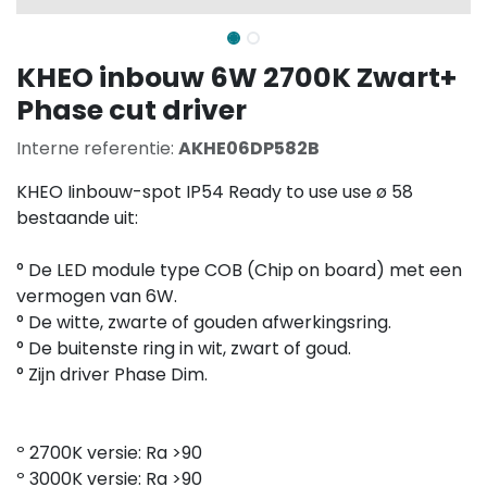
KHEO inbouw 6W 2700K Zwart+
Phase cut driver
Interne referentie:
AKHE06DP582B
KHEO Iinbouw-spot IP54 Ready to use use ø 58
bestaande uit:
° De LED module type COB (Chip on board) met een
vermogen van 6W.
° De witte, zwarte of gouden afwerkingsring.
° De buitenste ring in wit, zwart of goud.
° Zijn driver Phase Dim.
º 2700K versie: Ra >90
º 3000K versie: Ra >90