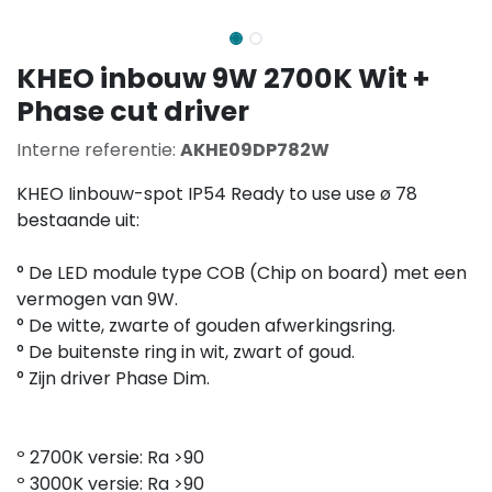
KHEO inbouw 9W 2700K Wit +
Phase cut driver
Interne referentie:
AKHE09DP782W
KHEO Iinbouw-spot IP54 Ready to use use ø 78
bestaande uit:
° De LED module type COB (Chip on board) met een
vermogen van 9W.
° De witte, zwarte of gouden afwerkingsring.
° De buitenste ring in wit, zwart of goud.
° Zijn driver Phase Dim.
º 2700K versie: Ra >90
º 3000K versie: Ra >90