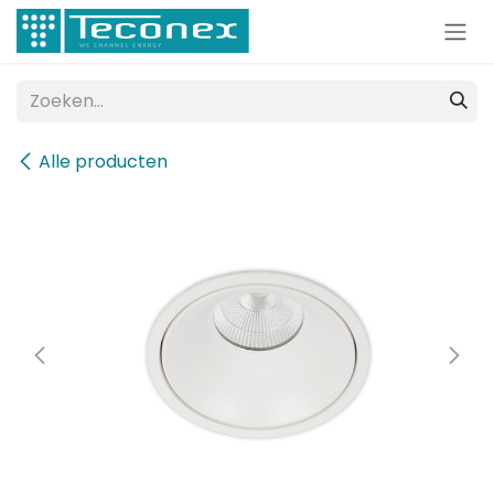
Overslaan naar inhoud
Alle producten