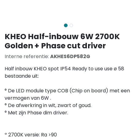
KHEO Half-inbouw 6W 2700K
Golden + Phase cut driver
Interne referentie:
AKHES6DP582G
Half inbouw KHEO spot IP54 Ready to use use ø 58
bestaande uit:
° De LED module type COB (Chip on board) met een
vermogen van 6W .
° De afwerkring in wit, zwart of goud.
° Met zijn Phase dim driver.
º 2700K versie: Ra >90