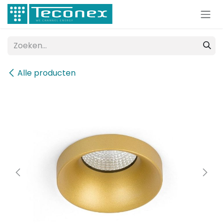
Overslaan naar inhoud
Alle producten