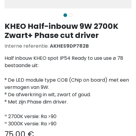
KHEO Half-inbouw 9W 2700K
Zwart+ Phase cut driver
Interne referentie:
AKHES9DP782B
Half inbouw KHEO spot IP54 Ready to use use ø 78
bestaande uit:
° De LED module type COB (Chip on board) met een
vermogen van 9W.
° De afwerkring in wit, zwart of goud.
° Met zijn Phase dim driver.
º 2700K versie: Ra >90
º 3000K versie: Ra >90
75,00
€