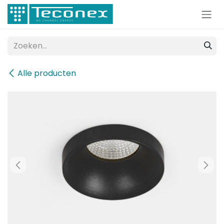
Overslaan naar inhoud
Alle producten