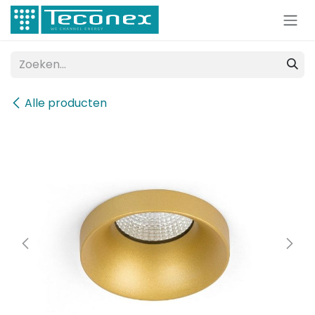
Overslaan naar inhoud
Alle producten