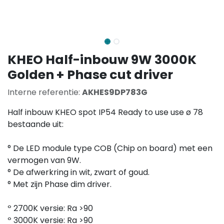
KHEO Half-inbouw 9W 3000K
Golden + Phase cut driver
Interne referentie:
AKHES9DP783G
Half inbouw KHEO spot IP54 Ready to use use ø 78
bestaande uit:
° De LED module type COB (Chip on board) met een
vermogen van 9W.
° De afwerkring in wit, zwart of goud.
° Met zijn Phase dim driver.
º 2700K versie: Ra >90
º 3000K versie: Ra >90