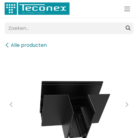
Overslaan naar inhoud
Alle producten