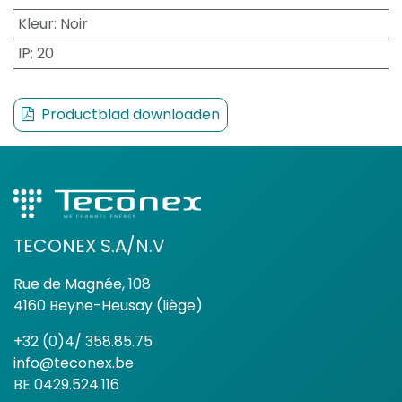
Kleur
:
Noir
IP
:
20
Productblad downloaden
TECONEX S.A/N.V
Rue de Magnée, 108
4160 Beyne-Heusay (liège)
+32 (0)4/ 358.85.75
info@teconex.be
BE 0429.524.116