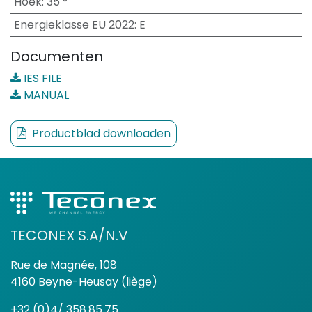
Hoek
:
35 °
Energieklasse EU 2022
:
E
Documenten
IES FILE
MANUAL
Productblad downloaden
TECONEX S.A/N.V
Rue de Magnée, 108
4160 Beyne-Heusay (liège)
+32 (0)4/ 358.85.75