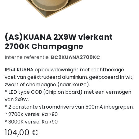
(AS)KUANA 2X9W vierkant
2700K Champagne
Interne referentie:
BC2KUANA2700KC
IP54 KUANA opbouwdownlight met rechthoekige
voet van geëxtrudeerd aluminium, geëpoxeerd in wit,
zwart of champagne (naar keuze).
º LED type COB (Chip on board) met een vermogen
van 2x9W.
º 2 constante stroomdrivers van 500mA inbegrepen.
º 2700K versie: Ra >90
º 3000K versie: Ra >90
104,00
€