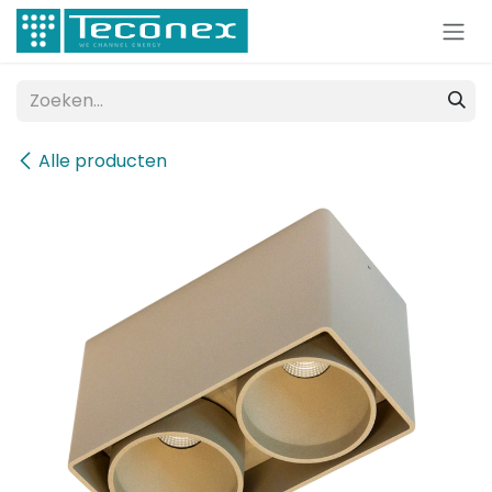
Overslaan naar inhoud
Alle producten