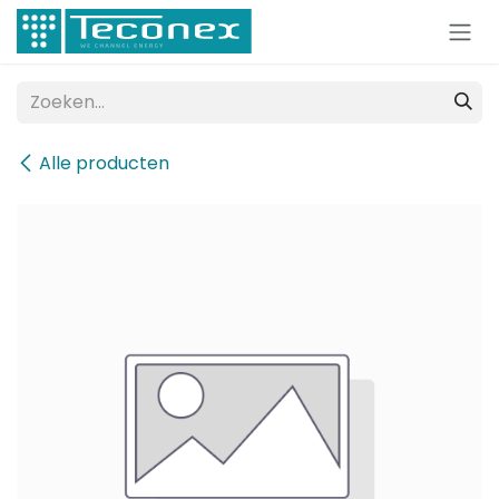
Overslaan naar inhoud
Alle producten