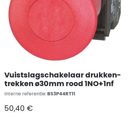
Vuistslagschakelaar drukken-
trekken ø30mm rood 1NO+1nf
Interne referentie:
BS3P44RT11
50,40
€