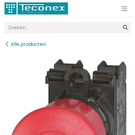
Overslaan naar inhoud
Alle producten