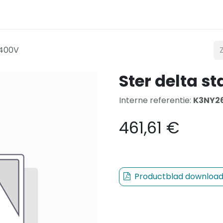
t
Verlichting
Mobiliteit
Teconex
Catalogus
 400V
Ster delta s
Interne referentie:
K3NY2
461,61
€
Productblad downloa