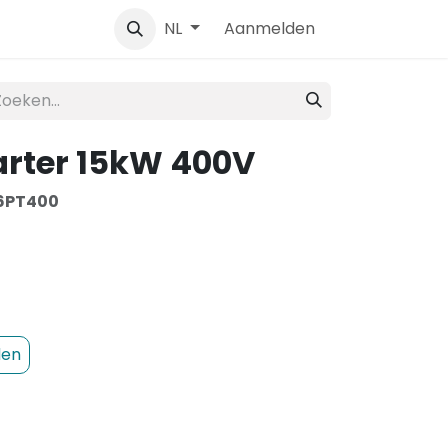
Contact
Aanmelden
NL
tarter 15kW 400V
6PT400
den