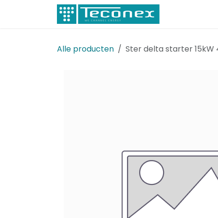
Overslaan naar inhoud
Elektricitei
Alle producten
Ster delta starter 15kW