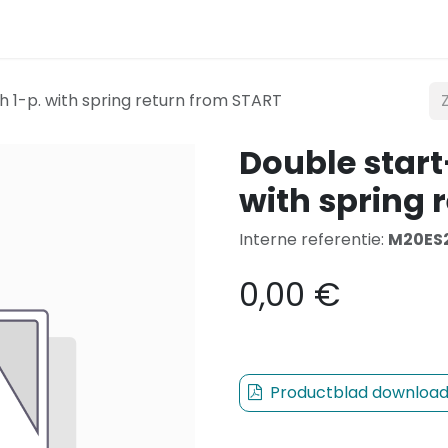
t
Verlichting
Mobiliteit
Teconex
Catalogus
h 1-p. with spring return from START
Double start
with spring 
Interne referentie:
M20ES
0,00
€
Productblad downloa