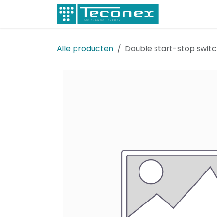
Overslaan naar inhoud
Elektricitei
Alle producten
Double start-stop switc