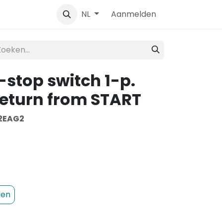
Contact
Aanmelden
NL
-stop switch 1-p.
return from START
2EAG2
den