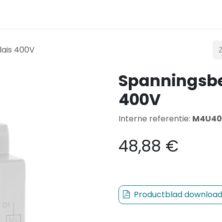
t
Verlichting
Mobiliteit
Teconex
Catalogus
lais 400V
Spanningsbe
400V
Interne referentie:
M4U40
48,88
€
Productblad downloa