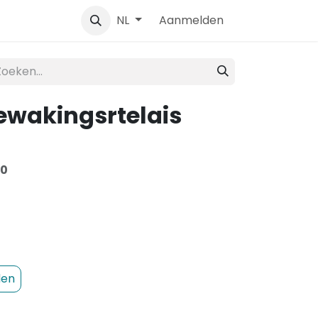
Contact
Aanmelden
NL
wakingsrtelais
0
den