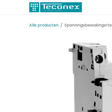
Overslaan naar inhoud
Elektricitei
Alle producten
Spanningsbewakingsrte