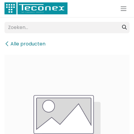
Overslaan naar inhoud
Alle producten