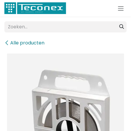
Overslaan naar inhoud
Alle producten