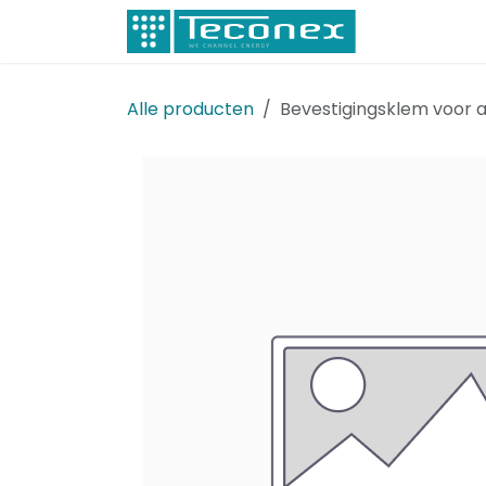
Overslaan naar inhoud
Elektricitei
Alle producten
Bevestigingsklem voor