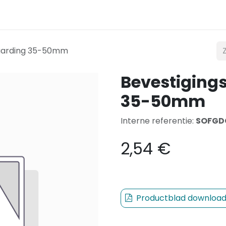
t
Verlichting
Mobiliteit
Teconex
Catalogus
 aarding 35-50mm
Bevestiging
35-50mm
Interne referentie:
SOFGD
2,54
€
Productblad downloa