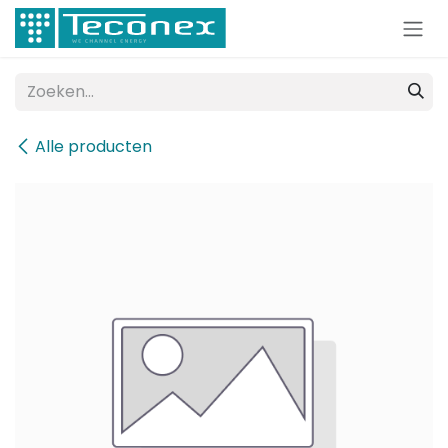
Overslaan naar inhoud
Alle producten