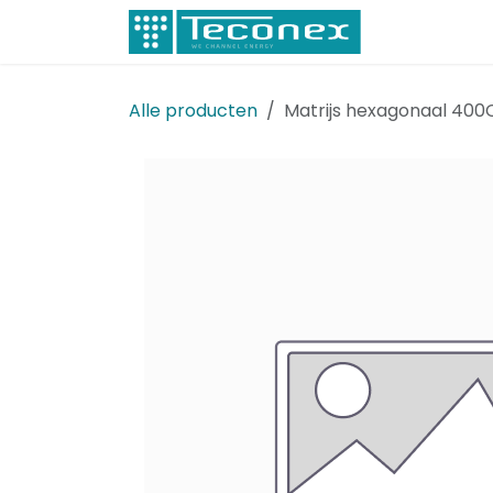
Overslaan naar inhoud
Elektricitei
Alle producten
Matrijs hexagonaal 40