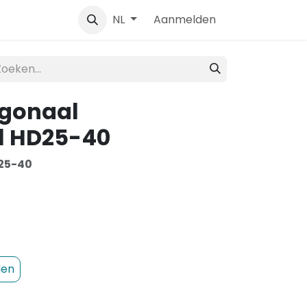
Contact
Aanmelden
NL
agonaal
l HD25-40
25-40
den