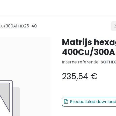
t
Verlichting
Mobiliteit
Teconex
Catalogus
0Cu/300Al HD25-40
Matrijs hex
400Cu/300A
Interne referentie:
SOFHD
235,54
€
Productblad downloa