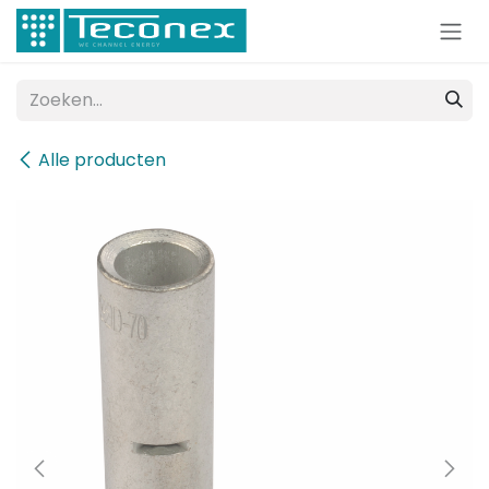
Overslaan naar inhoud
Alle producten