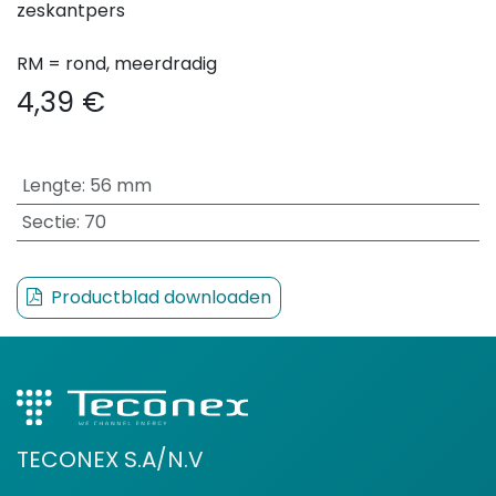
zeskantpers
RM = rond, meerdradig
4,39
€
Lengte
:
56 mm
Sectie
:
70
Productblad downloaden
TECONEX S.A/N.V