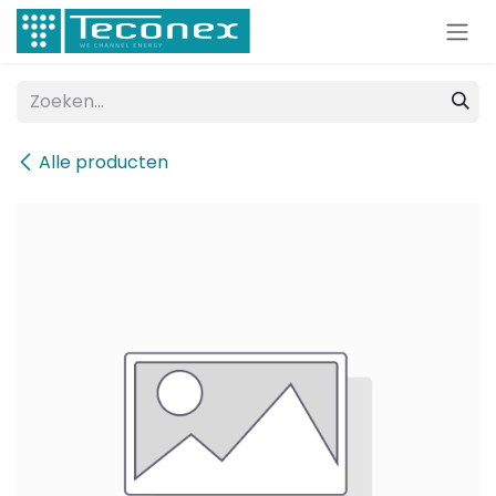
Overslaan naar inhoud
Alle producten