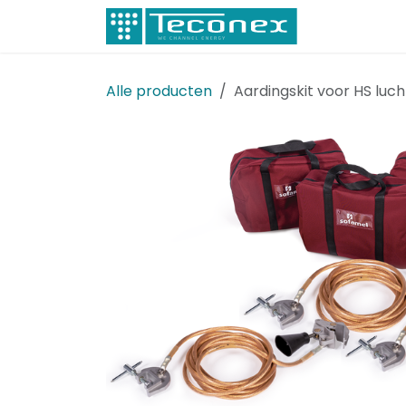
Overslaan naar inhoud
Elektricitei
Alle producten
Aardingskit voor HS lucht