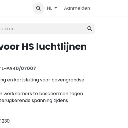
Contact
Aanmelden
NL
voor HS luchtlijnen
TL-PA40/07007
ng en kortsluiting voor bovengrondse
s om werknemers te beschermen tegen
terugkerende spanning tijdens
.
1230.