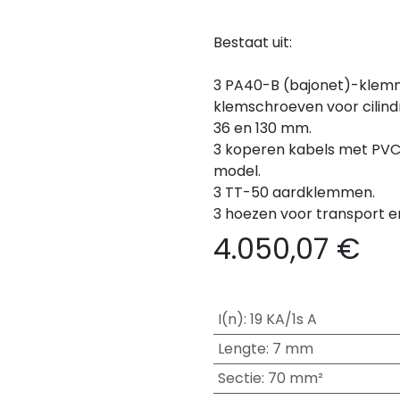
Bestaat uit:
3 PA40-B (bajonet)-klem
klemschroeven voor cilind
36 en 130 mm.
3 koperen kabels met PVC-
model.
3 TT-50 aardklemmen.
3 hoezen voor transport e
4.050,07
€
I(n)
:
19 KA/1s A
Lengte
:
7 mm
Sectie
:
70 mm²