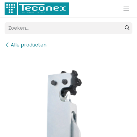
Overslaan naar inhoud
Alle producten