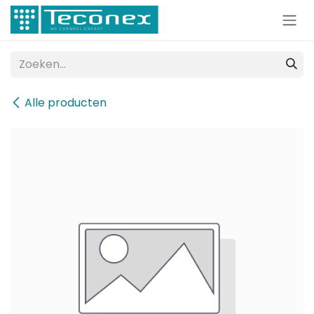
Overslaan naar inhoud
Alle producten