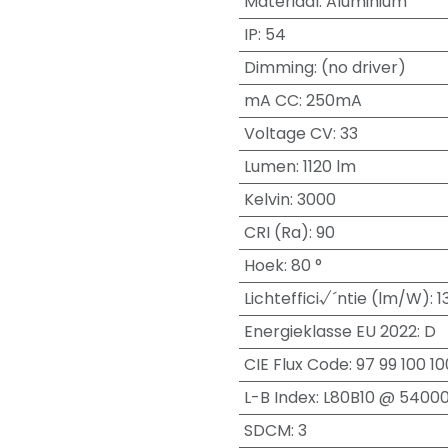
Materiaal
:
Aluminium
IP
:
54
Dimming
:
(no driver)
mA CC
:
250mA
Voltage CV
:
33
Lumen
:
1120 lm
Kelvin
:
3000
CRI (Ra)
:
90
Hoek
:
80 °
Lichteffici√´ntie (lm/W)
:
1
Energieklasse EU 2022
:
D
CIE Flux Code
:
97 99 100 10
L-B Index
:
L80B10 @ 5400
SDCM
:
3