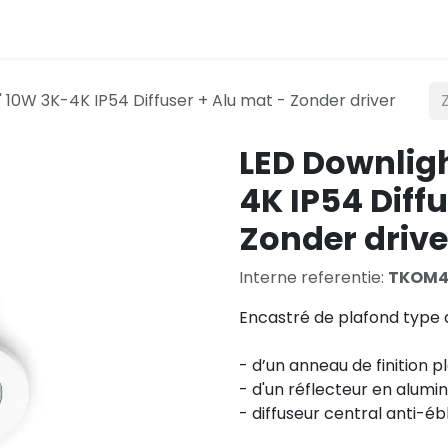
t
Verlichting
Mobiliteit
Teconex
Catalogus
 10W 3K-4K IP54 Diffuser + Alu mat - Zonder driver
LED Downligh
4K IP54 Diff
Zonder drive
Interne referentie:
TKOM4
Encastré de plafond type 
- d’un anneau de finition p
- d'un réflecteur en alumi
- diffuseur central anti-é