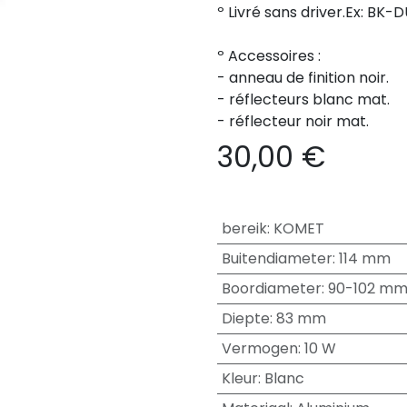
º Livré sans driver.Ex: B
º Accessoires :
- anneau de finition noir.
- réflecteurs blanc mat.
- réflecteur noir mat.
30,00
€
bereik
:
KOMET
Buitendiameter
:
114 mm
Boordiameter
:
90-102 m
Diepte
:
83 mm
Vermogen
:
10 W
Kleur
:
Blanc