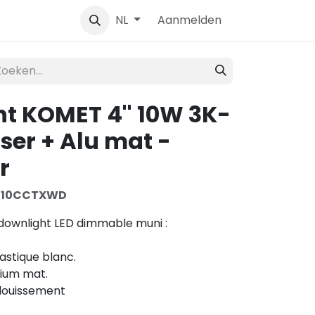
Contact
Aanmelden
NL
t KOMET 4'' 10W 3K-
user + Alu mat -
r
10CCTXWD
downlight LED dimmable muni :
lastique blanc.
nium mat.
blouissement