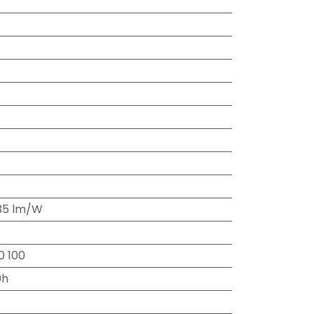
35 lm/W
0 100
0h