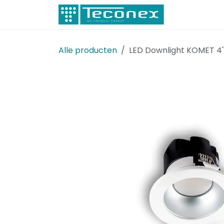
Overslaan naar inhoud
Elektricitei
Alle producten
LED Downlight KOMET 4''