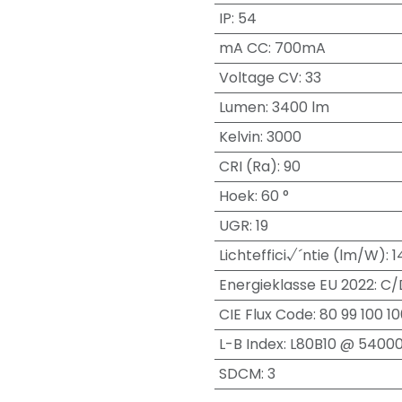
IP
:
54
mA CC
:
700mA
Voltage CV
:
33
Lumen
:
3400 lm
Kelvin
:
3000
CRI (Ra)
:
90
Hoek
:
60 °
UGR
:
19
Lichteffici√´ntie (lm/W)
:
1
Energieklasse EU 2022
:
C/
CIE Flux Code
:
80 99 100 10
L-B Index
:
L80B10 @ 5400
SDCM
:
3