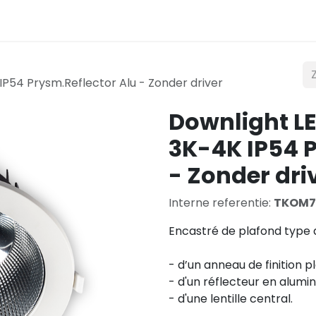
t
Verlichting
Mobiliteit
Teconex
Catalogus
P54 Prysm.Reflector Alu - Zonder driver
Downlight L
3K-4K IP54 P
- Zonder dri
Interne referentie:
TKOM
Encastré de plafond type 
- d’un anneau de finition p
- d'un réflecteur en alumi
- d'une lentille central.