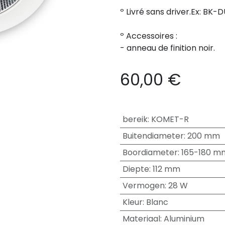
º Livré sans driver.Ex: B
º Accessoires :
- anneau de finition noir.
60,00
€
bereik
:
KOMET-R
Buitendiameter
:
200 mm
Boordiameter
:
165-180 m
Diepte
:
112 mm
Vermogen
:
28 W
Kleur
:
Blanc
Materiaal
:
Aluminium