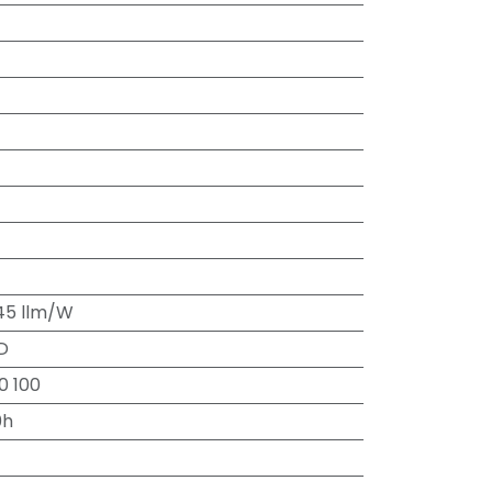
45 llm/W
D
0 100
0h