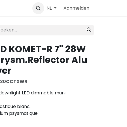
Contact
Aanmelden
NL
ED KOMET-R 7'' 28W
rysm.Reflector Alu
ver
730CCTXWR
downlight LED dimmable muni :
lastique blanc.
nium psysmatique.