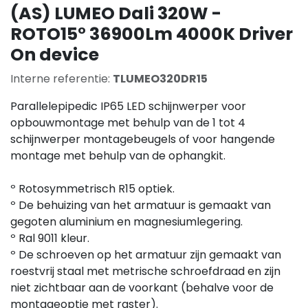
(AS) LUMEO Dali 320W -
ROTO15° 36900Lm 4000K Driver
On device
Interne referentie:
TLUMEO320DR15
Parallelepipedic IP65 LED schijnwerper voor
opbouwmontage met behulp van de 1 tot 4
schijnwerper montagebeugels of voor hangende
montage met behulp van de ophangkit.
º Rotosymmetrisch R15 optiek.
º De behuizing van het armatuur is gemaakt van
gegoten aluminium en magnesiumlegering.
º Ral 9011 kleur.
º De schroeven op het armatuur zijn gemaakt van
roestvrij staal met metrische schroefdraad en zijn
niet zichtbaar aan de voorkant (behalve voor de
montageoptie met raster).