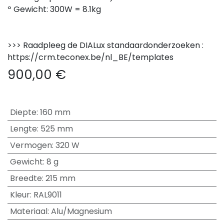
º Gewicht: 300W = 8.1kg
>>> Raadpleeg de DIALux standaardonderzoeken :
https://crm.teconex.be/nl_BE/templates
900,00
€
Diepte
:
160 mm
Lengte
:
525 mm
Vermogen
:
320 W
Gewicht
:
8 g
Breedte
:
215 mm
Kleur
:
RAL9011
Materiaal
:
Alu/Magnesium