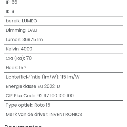
IP
:
66
IK
:
9
bereik
:
LUMEO
Dimming
:
DALI
Lumen
:
36975 lm
Kelvin
:
4000
CRI (Ra)
:
70
Hoek
:
15 °
Lichteffici√´ntie (lm/W)
:
115 lm/W
Energieklasse EU 2022
:
D
CIE Flux Code
:
92 97 100 100 100
Type optiek
:
Roto 15
Merk van de driver
:
INVENTRONICS