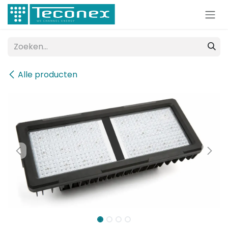
Overslaan naar inhoud
Alle producten