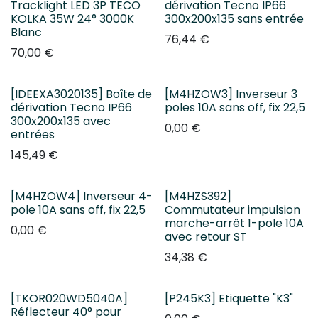
Tracklight LED 3P TECO
dérivation Tecno IP66
KOLKA 35W 24° 3000K
300x200x135 sans entrée
Blanc
76,44
€
70,00
€
[IDEEXA3020135] Boîte de
[M4HZOW3] Inverseur 3
dérivation Tecno IP66
poles 10A sans off, fix 22,5
300x200x135 avec
0,00
€
entrées
145,49
€
[M4HZOW4] Inverseur 4-
[M4HZS392]
pole 10A sans off, fix 22,5
Commutateur impulsion
marche-arrêt 1-pole 10A
0,00
€
avec retour ST
34,38
€
[TKOR020WD5040A]
[P245K3] Etiquette "K3"
Réflecteur 40° pour