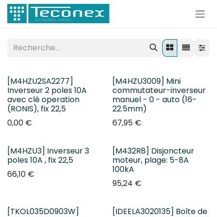
Se rendre au contenu
[M4HZU2SA2277]
[M4HZU3009] Mini
Inverseur 2 poles 10A
commutateur-inverseur
avec clé operation
manuel - 0 - auto (16-
(RONIS), fix 22,5
22.5mm)
0,00
€
67,95
€
[M4HZU3] Inverseur 3
[M432R8] Disjoncteur
poles 10A , fix 22,5
moteur, plage: 5-8A
100kA
66,10
€
95,24
€
[TKOL035D0903W]
[IDEELA3020135] Boîte de