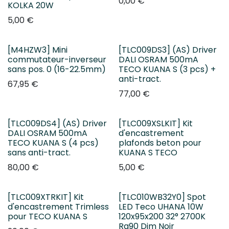
0,00
€
KOLKA 20W
5,00
€
[M4HZW3] Mini
[TLC009DS3] (AS) Driver
commutateur-inverseur
DALI OSRAM 500mA
sans pos. 0 (16-22.5mm)
TECO KUANA S (3 pcs) +
anti-tract.
67,95
€
77,00
€
[TLC009DS4] (AS) Driver
[TLC009XSLKIT] Kit
DALI OSRAM 500mA
d'encastrement
TECO KUANA S (4 pcs)
plafonds beton pour
sans anti-tract.
KUANA S TECO
80,00
€
5,00
€
[TLC009XTRKIT] Kit
[TLC010WB32Y0] Spot
d'encastrement Trimless
LED Teco UHANA 10W
pour TECO KUANA S
120x95x200 32° 2700K
Ra90 Dim Noir