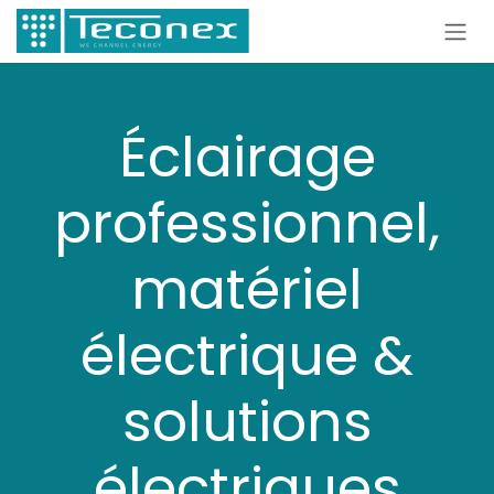
Se rendre au contenu
Éclairage
professionnel,
matériel
électrique &
solutions
électriques​