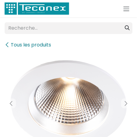
Se rendre au contenu
Tous les produits