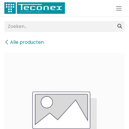
Overslaan naar inhoud
Alle producten