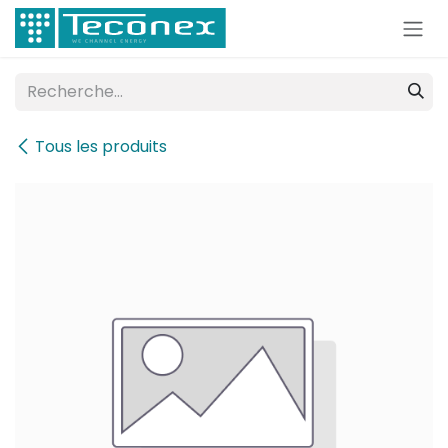
Se rendre au contenu
Tous les produits