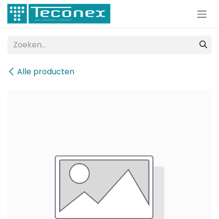
Overslaan naar inhoud
Alle producten