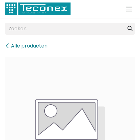
Overslaan naar inhoud
Alle producten