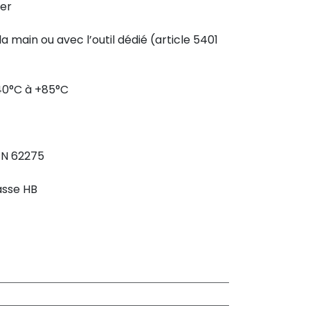
fer
la main ou avec l’outil dédié (article 5401
40°C à +85°C
EN 62275
asse HB