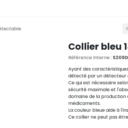
Éclairage
Mobilité
Teconex
Catalogue
Co
détectable
Collier bleu 
Référence Interne :
5209D
Ayant des caractéristiques
détecté par un détecteur 
Ce qui est nécessaire sel
sécurité maximale et l'ab
domaine de la production d
médicaments.
La couleur bleue aide à l'in
Ce collier ne peut pas êtr