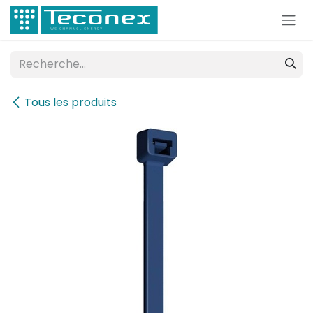
Se rendre au contenu
Tous les produits