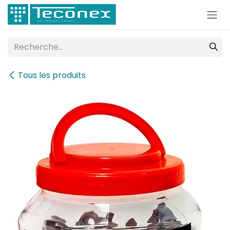
Se rendre au contenu
Tous les produits