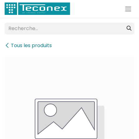
Se rendre au contenu
Tous les produits