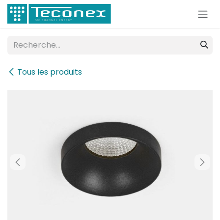
Se rendre au contenu
Tous les produits