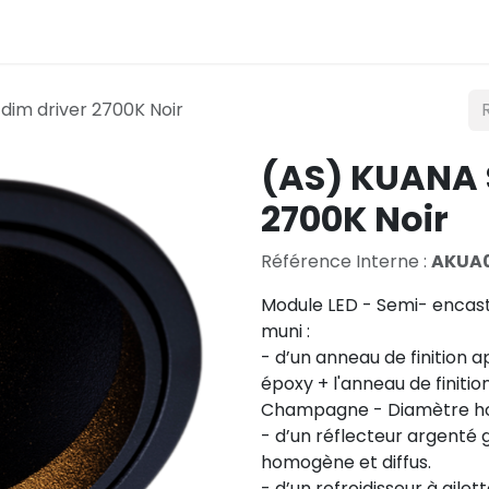
Éclairage
Mobilité
Teconex
Catalogue
Co
dim driver 2700K Noir
(AS) KUANA S
2700K Noir
Référence Interne :
AKUA
Module LED - Semi- encast
muni :
- d’un anneau de finition
époxy + l'anneau de finition
Champagne - Diamètre ho
- d’un réflecteur argenté 
homogène et diffus.
- d’un refroidisseur à aile