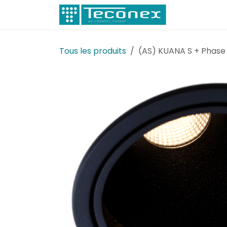
Se rendre au contenu
Électricité
Tous les produits
(AS) KUANA S + Phase 