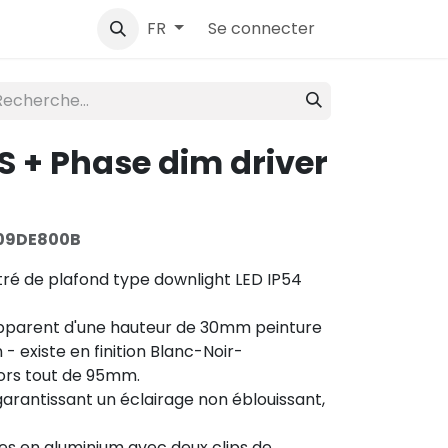
ntact
Se connecter
FR
 + Phase dim driver
09DE800B
ré de plafond type downlight LED IP54
 apparent d'une hauteur de 30mm peinture
 - existe en finition Blanc-Noir-
rs tout de 95mm.
garantissant un éclairage non éblouissant,
ttes en aluminium avec deux clips de