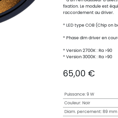
fixation. Le module est équ
raccordement au driver.
º LED type COB (Chip on b
º Phase dim driver en cou
º Version 2700K : Ra >90
º Version 3000K : Ra >90
65,00
€
Puissance
:
9 W
Couleur
:
Noir
Diam. percement
:
89 mm