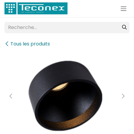
Se rendre au contenu
Tous les produits